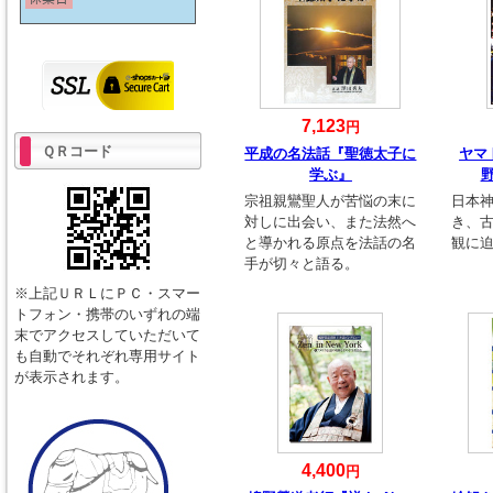
7,123
円
ＱＲコード
平成の名法話『聖徳太子に
ヤマ
学ぶ』
宗祖親鸞聖人が苦悩の末に
日本
対しに出会い、また法然へ
き、
と導かれる原点を法話の名
観に
手が切々と語る。
※上記ＵＲＬにＰＣ・スマー
トフォン・携帯のいずれの端
末でアクセスしていただいて
も自動でそれぞれ専用サイト
が表示されます。
4,400
円