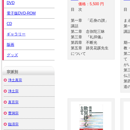
DVD
価格：5,500 円
目 次
電子版DVD-ROM
第一章 「応身の讃」
ま
CD
講話
第
第二章 念弥陀三昧
講
ギャラリー
第三章 『礼拝儀』
宗
第四章 不断光
期
版画
第五章 跡見花蹊先生
教
について
第
グッズ
て
が
第
宗派別
仏
浄土真宗
第
道
浄土宗
真言宗
曹洞宗
臨済宗