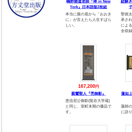
嶋野榮道老師『禅 in New
絵解き
York』日本語版2枚組
本当に腹の底から「おおき
聖徳
に」が言えたら人生すばら
承さ
しい。
によ
全収録
167,200
円
親鸞聖人『禿御影』
蓮如
恵信尼公御影(龍谷大学蔵)
と同じ、室町末期の優品で
蓮師
す。
に語