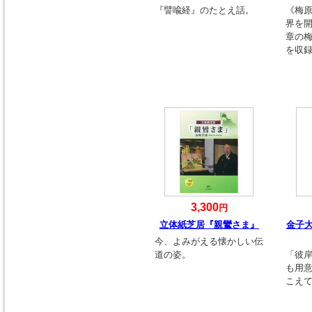
『譬喩経』のたとえ話。
《梅
界を
章の
を収
3,300
円
立体紙芝居『親鸞さま』
金子
今、よみがえる懐かしい伝
道の姿。
「彼
も用
こえ