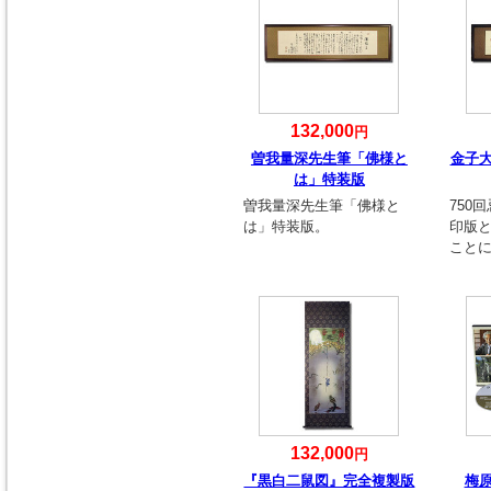
132,000
円
曽我量深先生筆「佛様と
金子
は」特装版
曽我量深先生筆「佛様と
750
は」特装版。
印版
こと
132,000
円
『黒白二鼠図』完全複製版
梅