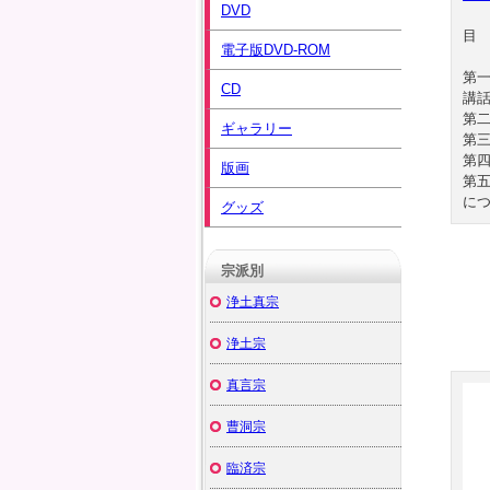
DVD
電子版DVD-ROM
第
CD
講
第
ギャラリー
第
第
版画
第
に
グッズ
宗派別
浄土真宗
浄土宗
真言宗
曹洞宗
臨済宗