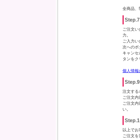
全商品、
Step
ご注文い
力。
ご入力い
次へのボ
キャンセ
タンをク
個人情報
Ste
注文する
ご注文内
ご注文内
い。
Step
以上でお
ご注文を