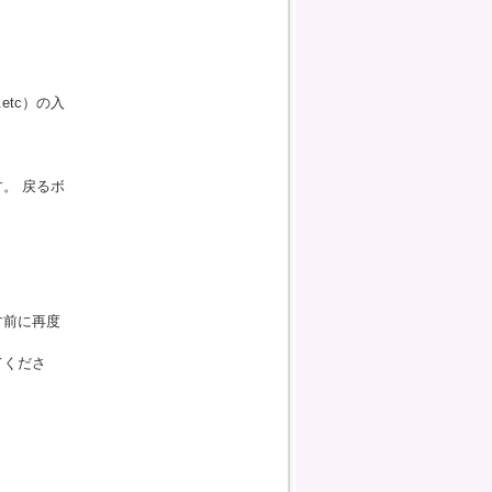
tc）の入
。 戻るボ
す前に再度
てくださ