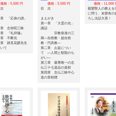
価格：5,500 円
価格：5,500 円
価格：11,000 
目 次
目 次
親鸞聖人の教えを
に問う、未曽有の
一章 「応身の讃」
まえがき
ろし法話大系！
話
第一章 「大霊の光」
二章 念弥陀三昧
講話
三章 『礼拝儀』
宗教発達の三
四章 不断光
期―自然教・超自然
五章 跡見花蹊先生
教・円具教―
ついて
第二章 お盆につい
て ―人間と獣類のち
がい―
第三章 最尊唯一の念
仏三十七道品の道程
第四章 念仏三昧中心
道の里程標