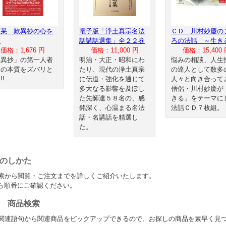
瀬杲 歎異抄の心を
電子版「浄土真宗名法
ＣＤ 川村妙慶の
る
話講話選集」全２２巻
ろの法話 ～生き
価格：1,676 円
価格：11,000 円
価格：15,400 
歎異抄」の第一人者
明治・大正・昭和にわ
悩みの相談、人生
その本質をズバリと
たり、現代の浄土真宗
の達人として数多
!!
に伝道・強化を通じて
人々と向き合って
多大なる影響を及ぼし
僧侶・川村妙慶が
た先師達５８名の、感
きる」をテーマに
銘深く、心温まる名法
法話ＣＤ７枚組。
話・名講話を精選し
た。
のしかた
索から閲覧・ご注文までを詳しくご紹介いたします。
1から順番にご確認ください。
.1 商品検索
関連語句から関連商品をピックアップできるので、お探しの商品を素早く見