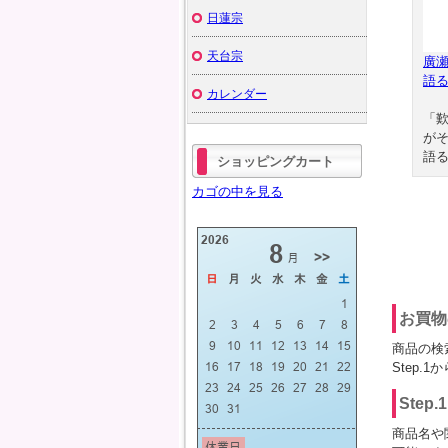
日蓮宗
天台宗
廣
語
カレンダー
「
が
語る
ショッピングカート
カゴの中を見る
お買物
商品の検
Step.
Step
商品名や