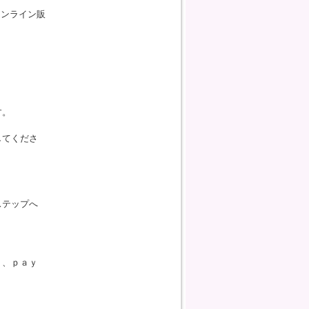
オンライン販
す。
してくださ
ステップへ
）、ｐａｙ