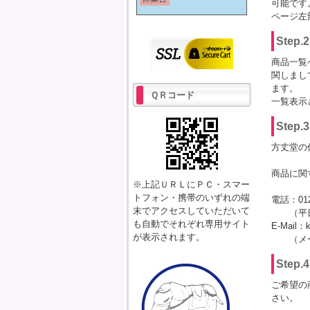
可能です
ページ左
Step
商品一覧
関しまし
ます。
ＱＲコード
一覧表示
Step
方丈堂の
商品に関
※上記ＵＲＬにＰＣ・スマー
トフォン・携帯のいずれの端
電話：0120
末でアクセスしていただいて
（平日：
も自動でそれぞれ専用サイト
E-Mail：
が表示されます。
（メール
Step
ご希望の
さい。