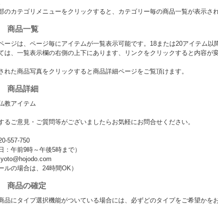
。
部のカテゴリメニューをクリックすると、カテゴリー毎の商品一覧が表示さ
.2 商品一覧
ページは、ページ毎にアイテムが一覧表示可能です。18または20アイテム以
ては、一覧表示欄の右側の上下にあります、リンクをクリックすると内容が
された商品写真をクリックすると商品詳細ページをご覧頂けます。
.3 商品詳細
仏教アイテム
するご意見・ご質問等がございましたらお気軽にお問合せください。
-557-750
午前9時～午後5時まで）
kyoto@hojodo.com
の場合は、24時間OK）
.4 商品の確定
商品にタイプ選択機能がついている場合には、必ずどのタイプをご希望かを