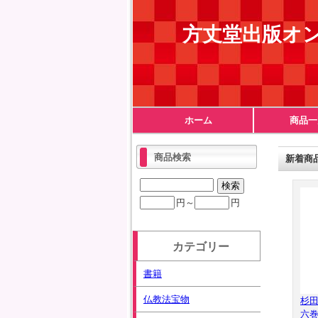
方丈堂出版オ
ホーム
商品一
商品検索
新着商
円～
円
カテゴリー
書籍
仏教法宝物
杉
六