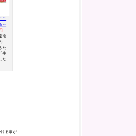
ここ
る～
円
指南
の
きた
「生
した
つける事が