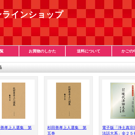
ンラインショップ
覧
お買物のしかた
送料について
かごの
品
田善孝上人選集 第
杉田善孝上人選集 第
電子版「浄土真宗
巻
五巻
法話大系」全２５