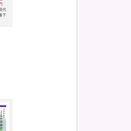
円
現代
書下