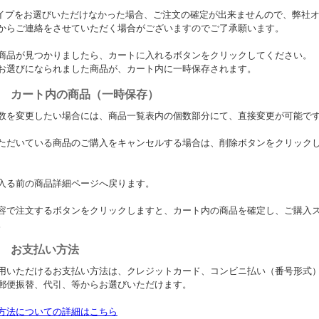
イプをお選びいただけなかった場合、ご注文の確定が出来ませんので、弊社
からご連絡をさせていただく場合がございますのでご了承願います。
商品が見つかりましたら、カートに入れるボタンをクリックしてください。
お選びになられました商品が、カート内に一時保存されます。
p.5 カート内の商品（一時保存）
数を変更したい場合には、商品一覧表内の個数部分にて、直接変更が可能で
ただいている商品のご購入をキャンセルする場合は、削除ボタンをクリック
入る前の商品詳細ページへ戻ります。
容で注文するボタンをクリックしますと、カート内の商品を確定し、ご購入
。
p.6 お支払い方法
用いただけるお支払い方法は、クレジットカード、コンビニ払い（番号形式
郵便振替、代引、等からお選びいただけます。
方法についての詳細はこちら