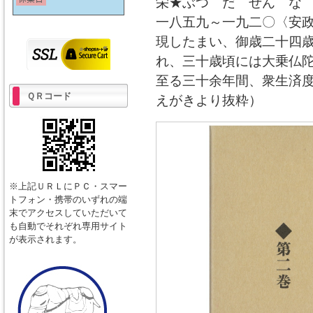
栄★ぶつ だ ぜん な
一八五九～一九二〇〈安
現したまい、御歳二十四
れ、三十歳頃には大乗仏
至る三十余年間、衆生済
ＱＲコード
えがきより抜粋）
※上記ＵＲＬにＰＣ・スマー
トフォン・携帯のいずれの端
末でアクセスしていただいて
も自動でそれぞれ専用サイト
が表示されます。