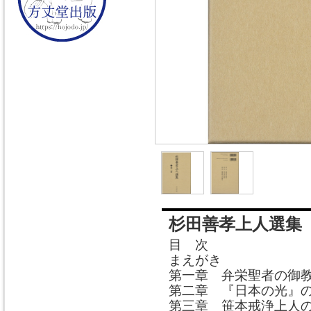
杉田善孝上人選集
目 
まえがき
第一章 弁栄聖者の御
第二章 『日本の光』
第三章 笹本戒浄上人