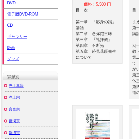
DVD
価格：5,500 円
目 次
電子版DVD-ROM
第一章 「応身の讃」
ま
CD
講話
第
第二章 念弥陀三昧
講
ギャラリー
第三章 『礼拝儀』
宗
第四章 不断光
期
版画
第五章 跡見花蹊先生
教
について
第
グッズ
て
が
第
宗派別
仏
浄土真宗
第
道
浄土宗
真言宗
曹洞宗
臨済宗