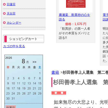
日蓮宗
天台宗
廣瀬杲 歎異抄の心を
電
語る
話
カレンダー
価格：1,676 円
「歎異抄」の第一人者
明
がその本質をズバリと
た
語る!!
に
ショッピングカート
多
カゴの中を見る
た
銘
話
た
書籍
杉田善孝上人選集 第二
杉田善孝上人選集 
如来無尽の大悲より、光