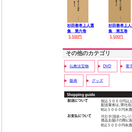
杉田善孝上人選
杉田善孝上人
集 第六巻
集 第五巻
5,500円
5,500円
その他のカテゴリ
仏教法宝物
DVD
電子
版画
グッズ