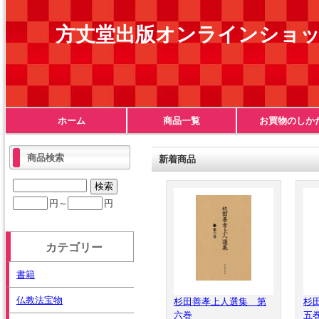
方丈堂出版オンラインショ
ホーム
商品一覧
お買物のしか
商品検索
新着商品
円～
円
カテゴリー
書籍
仏教法宝物
杉田善孝上人選集 第
杉
六巻
五