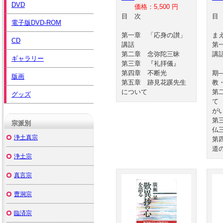
DVD
価格：5,500 円
目 次
電子版DVD-ROM
第一章 「応身の讃」
ま
CD
講話
第
第二章 念弥陀三昧
講
ギャラリー
第三章 『礼拝儀』
宗
第四章 不断光
期
版画
第五章 跡見花蹊先生
教
について
第
グッズ
て
が
第
宗派別
仏
浄土真宗
第
道
浄土宗
真言宗
曹洞宗
臨済宗