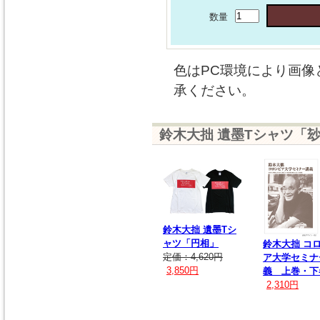
数量
色はPC環境により画像
承ください。
鈴木大拙 遺墨Tシャツ「玅
鈴木大拙 遺墨Tシ
ャツ「円相」
鈴木大拙 コ
定価：4,620円
ア大学セミナ
3,850円
義 上巻・下
2,310円