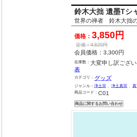
鈴木大拙 遺墨Tシ
世界の禅者 鈴木大拙の
3,850円
価格：
定価：
4,620
円
会員価格：
3,300円
在庫数：
大変申し訳ござい
表
カテゴリ：
グッズ
ジャンル：
浄土宗
、
浄土真宗
、
真
商品コード：
C01