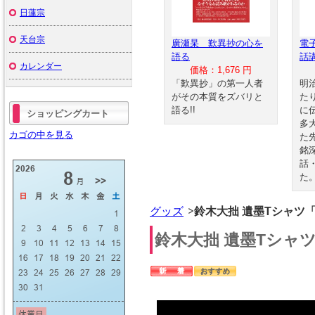
日蓮宗
天台宗
廣瀬杲 歎異抄の心を
電
語る
話
カレンダー
価格：1,676 円
「歎異抄」の第一人者
明
がその本質をズバリと
た
語る!!
に
ショッピングカート
多
カゴの中を見る
た
銘
話
た
グッズ
鈴木大拙 遺墨Tシャツ「
鈴木大拙 遺墨Tシャツ