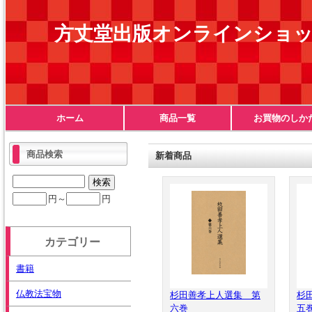
方丈堂出版オンラインショ
ホーム
商品一覧
お買物のしか
商品検索
新着商品
円～
円
カテゴリー
書籍
仏教法宝物
杉田善孝上人選集 第
杉
六巻
五